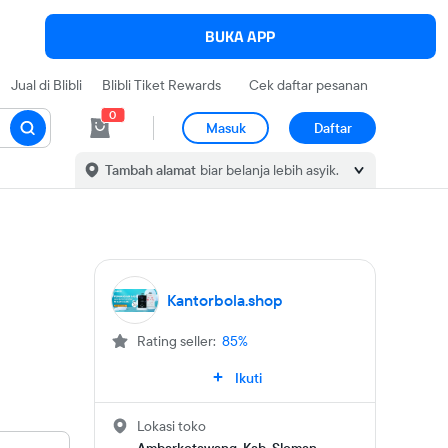
BUKA APP
Jual di Blibli
Blibli Tiket Rewards
Cek daftar pesanan
0
Masuk
Daftar
Tambah alamat
biar belanja lebih asyik.
Kantorbola.shop
Rating seller:
85%
Ikuti
Lokasi toko