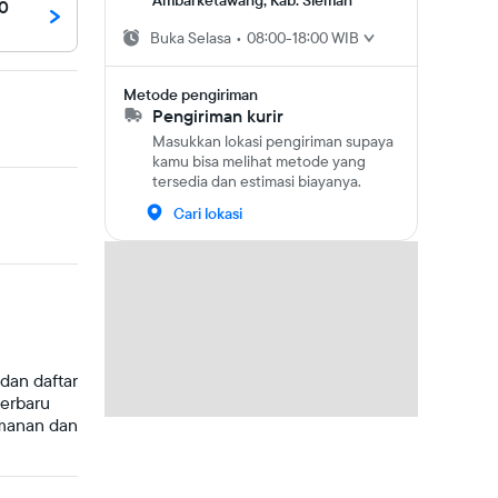
Ambarketawang, Kab. Sleman
00
Buka
Selasa
•
08:00-18:00 WIB
Metode pengiriman
Pengiriman kurir
Masukkan lokasi pengiriman supaya
kamu bisa melihat metode yang
tersedia dan estimasi biayanya.
Cari lokasi
dan daftar
terbaru
amanan dan