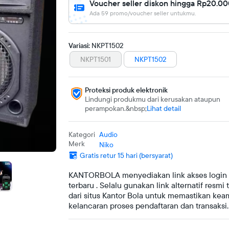
Voucher seller diskon hingga Rp20.0
Ada 59 promo/voucher seller untukmu.
Variasi:
NKPT1502
NKPT1501
NKPT1502
Proteksi produk elektronik
Lindungi produkmu dari kerusakan ataupun
perampokan.
Lihat detail
Kategori
Audio
Merk
Niko
Gratis retur 15 hari (bersyarat)
KANTORBOLA menyediakan link akses login 
terbaru . Selalu gunakan link alternatif resmi 
dari situs Kantor Bola untuk memastikan ke
kelancaran proses pendaftaran dan transaksi.